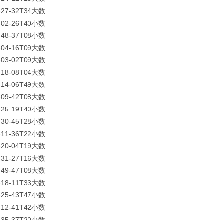
6-27-32T34大数
0-02-26T40小数
3-48-37T08小数
6-04-16T09大数
0-03-02T09大数
2-18-08T04大数
0-14-06T49大数
7-09-42T08大数
7-25-19T40小数
4-30-45T28小数
8-11-36T22小数
1-20-04T19大数
5-31-27T16大数
2-49-47T08大数
7-18-11T33大数
0-25-43T47小数
1-12-41T42小数
9-35-37T20小数