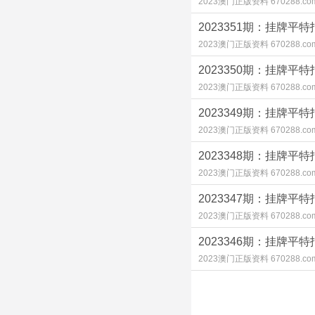
2023澳门正版资料 670288.co
2023351期：挂牌平特
2023澳门正版资料 670288.co
2023350期：挂牌平特
2023澳门正版资料 670288.co
2023349期：挂牌平特
2023澳门正版资料 670288.co
2023348期：挂牌平特
2023澳门正版资料 670288.co
2023347期：挂牌平特
2023澳门正版资料 670288.co
2023346期：挂牌平特
2023澳门正版资料 670288.co