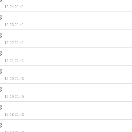
m
12-24 21:41
报
m
12-23 21:41
报
m
12-22 21:41
报
m
12-21 21:41
报
m
12-20 21:43
报
m
12-19 21:45
报
m
12-18 21:43
报