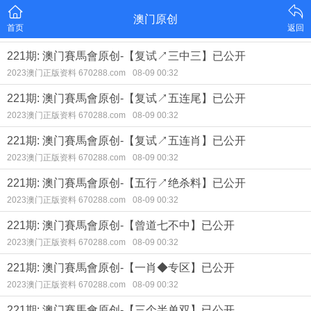
澳门原创
首页
返回
221期: 澳门賽馬會原创-【复试↗三中三】已公开
2023澳门正版资料 670288.com
08-09 00:32
221期: 澳门賽馬會原创-【复试↗五连尾】已公开
2023澳门正版资料 670288.com
08-09 00:32
221期: 澳门賽馬會原创-【复试↗五连肖】已公开
2023澳门正版资料 670288.com
08-09 00:32
221期: 澳门賽馬會原创-【五行↗绝杀料】已公开
2023澳门正版资料 670288.com
08-09 00:32
221期: 澳门賽馬會原创-【曾道七不中】已公开
2023澳门正版资料 670288.com
08-09 00:32
221期: 澳门賽馬會原创-【一肖◆专区】已公开
2023澳门正版资料 670288.com
08-09 00:32
221期: 澳门賽馬會原创-【三个半单双】已公开