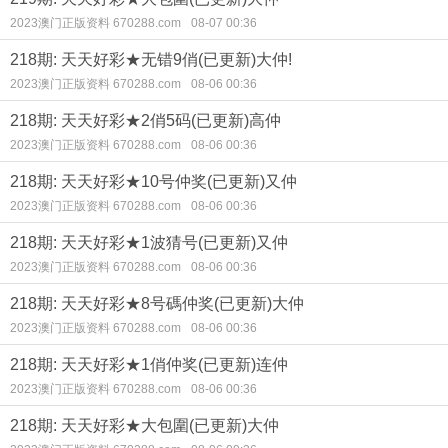
2023澳门正版资料 670288.com
08-07 00:36
218期: 天天好彩★无错9俏(已更新)大仲!
2023澳门正版资料 670288.com
08-06 00:36
218期: 天天好彩★2俏5码(已更新)高仲
2023澳门正版资料 670288.com
08-06 00:36
218期: 天天好彩★10号仲奖(已更新)又仲
2023澳门正版资料 670288.com
08-06 00:36
218期: 天天好彩★1波猜号(已更新)又仲
2023澳门正版资料 670288.com
08-06 00:36
218期: 天天好彩★8号碼仲奖(已更新)大仲
2023澳门正版资料 670288.com
08-06 00:36
218期: 天天好彩★1俏仲奖(已更新)连仲
2023澳门正版资料 670288.com
08-06 00:36
218期: 天天好彩★大包圍(已更新)大仲