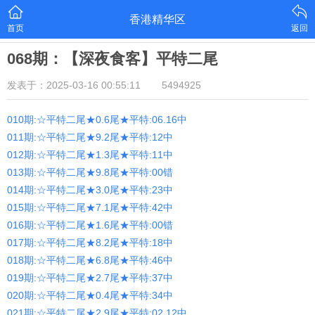
香港精华区
首页
返回
068期：【深夜食客】平特二尾
发表于：2025-03-16 00:55:11
5494925
010期:☆平特二尾★0.6尾★平特:06.16中
011期:☆平特二尾★9.2尾★平特:12中
012期:☆平特二尾★1.3尾★平特:11中
013期:☆平特二尾★9.8尾★平特:00错
014期:☆平特二尾★3.0尾★平特:23中
015期:☆平特二尾★7.1尾★平特:42中
016期:☆平特二尾★1.6尾★平特:00错
017期:☆平特二尾★8.2尾★平特:18中
018期:☆平特二尾★6.8尾★平特:46中
019期:☆平特二尾★2.7尾★平特:37中
020期:☆平特二尾★0.4尾★平特:34中
021期:☆平特二尾★2.9尾★平特:02.12中