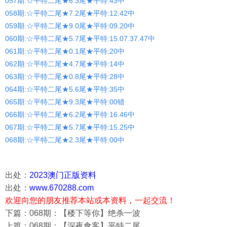
057期:☆平特二尾★6.3尾★平特:43中
058期:☆平特二尾★7.2尾★平特:12.42中
059期:☆平特二尾★9.0尾★平特:09.20中
060期:☆平特二尾★5.7尾★平特:15.07.37.47中
061期:☆平特二尾★0.1尾★平特:20中
062期:☆平特二尾★4.7尾★平特:14中
063期:☆平特二尾★0.8尾★平特:28中
064期:☆平特二尾★5.6尾★平特:35中
065期:☆平特二尾★9.3尾★平特:00错
066期:☆平特二尾★6.2尾★平特:16.46中
067期:☆平特二尾★5.7尾★平特:15.25中
068期:☆平特二尾★2.3尾★平特:00中
出处：
2023澳门正版资料
出处：
www.670288.com
欢迎向您的朋友推荐本站或本资料，一起交流！
下篇：068期：【楼下等你】绝杀一波
上篇：068期：【深夜食客】平特二尾