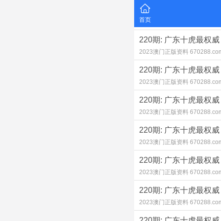
首页
220期: 广东十虎最
2023澳门正版资料 670288.co
220期: 广东十虎最
2023澳门正版资料 670288.co
220期: 广东十虎最
2023澳门正版资料 670288.co
220期: 广东十虎最
2023澳门正版资料 670288.co
220期: 广东十虎最
2023澳门正版资料 670288.co
220期: 广东十虎最
2023澳门正版资料 670288.co
220期: 广东十虎最